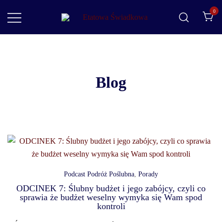
0
Etatowa Świadkowa
– ślub i wesele na Waszych zasadach
Blog
Podcast Podróż Poślubna
,
Porady
ODCINEK 7: Ślubny budżet i jego zabójcy, czyli co
sprawia że budżet weselny wymyka się Wam spod
kontroli