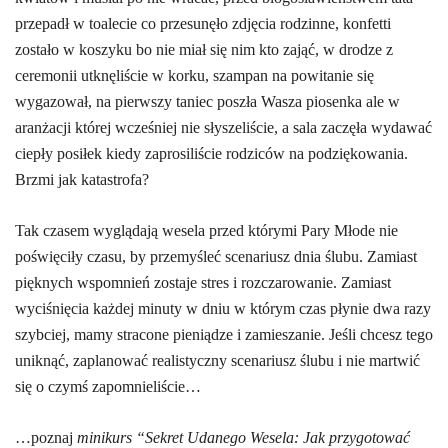
przepadł w toalecie co przesunęło zdjęcia rodzinne, konfetti
zostało w koszyku bo nie miał się nim kto zająć, w drodze z
ceremonii utknęliście w korku, szampan na powitanie się
wygazował, na pierwszy taniec poszła Wasza piosenka ale w
aranżacji której wcześniej nie słyszeliście, a sala zaczęła wydawać
ciepły posiłek kiedy zaprosiliście rodziców na podziękowania.
Brzmi jak katastrofa?
Tak czasem wyglądają wesela przed którymi Pary Młode nie
poświęciły czasu, by przemyśleć scenariusz dnia ślubu. Zamiast
pięknych wspomnień zostaje stres i rozczarowanie. Zamiast
wyciśnięcia każdej minuty w dniu w którym czas płynie dwa razy
szybciej, mamy stracone pieniądze i zamieszanie. Jeśli chcesz tego
uniknąć, zaplanować realistyczny scenariusz ślubu i nie martwić
się o czymś zapomnieliście…
…poznaj
minikurs “Sekret Udanego Wesela: Jak przygotować