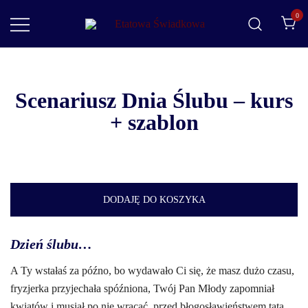
0
Etatowa Świadkowa
– ślub i wesele na Waszych zasadach
Scenariusz Dnia Ślubu – kurs
+ szablon
DODAJĘ DO KOSZYKA
Dzień ślubu…
A Ty wstałaś za późno, bo wydawało Ci się, że masz dużo czasu,
fryzjerka przyjechała spóźniona, Twój Pan Młody zapomniał
kwiatów i musiał po nie wracać, przed błogosławieństwem tata