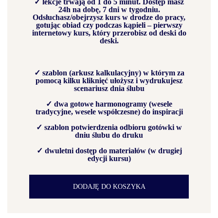
✓ lekcje trwają od 1 do 5 minut. Dostęp masz
24h na dobę, 7 dni w tygodniu.
Odsłuchasz/obejrzysz kurs w drodze do pracy,
gotując obiad czy podczas kąpieli – pierwszy
internetowy kurs, który przerobisz od deski do
deski.
✓ szablon (arkusz kalkulacyjny) w którym za
pomocą kilku kliknięć ułożysz i wydrukujesz
scenariusz dnia ślubu
✓ dwa gotowe harmonogramy (wesele
tradycyjne, wesele współczesne) do inspiracji
✓ szablon potwierdzenia odbioru gotówki w
dniu ślubu do druku
✓ dwuletni dostęp do materiałów (w drugiej
edycji kursu)
DODAJĘ DO KOSZYKA