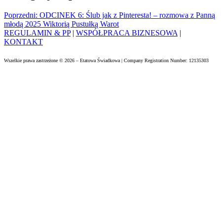
Poprzedni:
ODCINEK 6: Ślub jak z Pinteresta! – rozmowa z Panną
młodą 2025 Wiktorią Pustułką Warot
REGULAMIN & PP
|
WSPÓŁPRACA BIZNESOWA
|
KONTAKT
Wszelkie prawa zastrzeżone © 2026 – Etatowa Świadkowa | Company Registration Number: 12135303