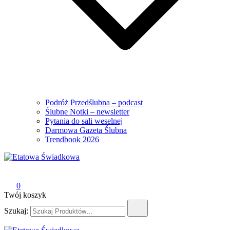
Podróż Przedślubna – podcast
Ślubne Notki – newsletter
Pytania do sali weselnej
Darmowa Gazeta Ślubna
Trendbook 2026
Etatowa Świadkowa
– ślub i wesele na Waszych zasadach
0
Twój koszyk
Szukaj: