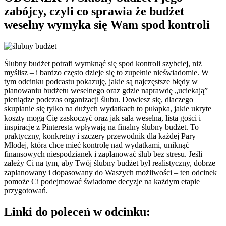
zabójcy, czyli co sprawia że budżet
weselny wymyka się Wam spod kontroli
Ślubny budżet potrafi wymknąć się spod kontroli szybciej, niż
myślisz – i bardzo często dzieje się to zupełnie nieświadomie. W
tym odcinku podcastu pokazuję, jakie są najczęstsze błędy w
planowaniu budżetu weselnego oraz gdzie naprawdę „uciekają”
pieniądze podczas organizacji ślubu. Dowiesz się, dlaczego
skupianie się tylko na dużych wydatkach to pułapka, jakie ukryte
koszty mogą Cię zaskoczyć oraz jak sala weselna, lista gości i
inspiracje z Pinteresta wpływają na finalny ślubny budżet. To
praktyczny, konkretny i szczery przewodnik dla każdej Pary
Młodej, która chce mieć kontrolę nad wydatkami, uniknąć
finansowych niespodzianek i zaplanować ślub bez stresu. Jeśli
zależy Ci na tym, aby Twój ślubny budżet był realistyczny, dobrze
zaplanowany i dopasowany do Waszych możliwości – ten odcinek
pomoże Ci podejmować świadome decyzje na każdym etapie
przygotowań.
Linki do poleceń w odcinku: