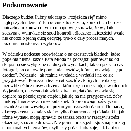
Podsumowanie
Dlaczego budżet ślubny tak często „rozjeżdża się” mimo
najlepszych intencji? Ten odcinek to szczera, konkretna i bardzo
potrzebna rozmowa o tym, co naprawdę sprawia, że wydatki
zaczynają wymykać się spod kontroli i dlaczego najczęściej wcale
nie chodzi o jedną dużą decyzję, tylko o cały proces małych,
pozornie nieistotnych wyborów.
W odcinku podcastu opowiadam o najczęstszych błędach, które
popełnia niemal każda Para Młoda na początku planowania: od
skupiania się wyłącznie na dużych wydatkach, takich jak sala czy
fotograf, po całkowite pomijanie kosztów, które „pojawiają się po
drodze”. Pokazuję, jak realnie wyglądają wydatki i na co się
przygotować. Poruszam też temat kosztów, których nie da się
przewidzieć bez doświadczenia, które często nie są ujęte w ofertach.
Wyjaśniam, dlaczego tak wiele z tych wydatków pojawia się
dopiero na późniejszym etapie i jak się na nie przygotować, żeby
uniknąć finansowych niespodzianek. Sporo uwagi poświęcam
również salom weselnym i pozornym oszczędnościom. Tłumaczę,
dlaczego cena „za talerzyk” to tylko fragment całej układanki i jak
różne wydatki mogą sprawić, że tańsza oferta w rzeczywistości
okaże się znacznie droższa. Nie pomijam też jednego z najbardziej
emocjonalnych tematów, czyli listy gości. Pokazuję, jak bardzo