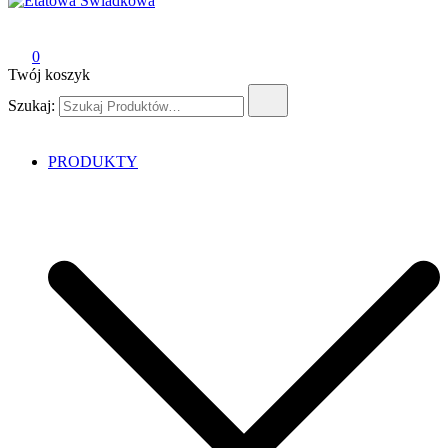
Etatowa Świadkowa
– ślub i wesele na Waszych zasadach
0
Twój koszyk
Szukaj:
PRODUKTY