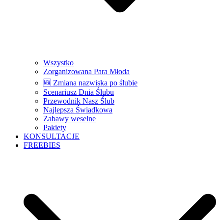
Wszystko
Zorganizowana Para Młoda
🆕 Zmiana nazwiska po ślubie
Scenariusz Dnia Ślubu
Przewodnik Nasz Ślub
Najlepsza Świadkowa
Zabawy weselne
Pakiety
KONSULTACJE
FREEBIES