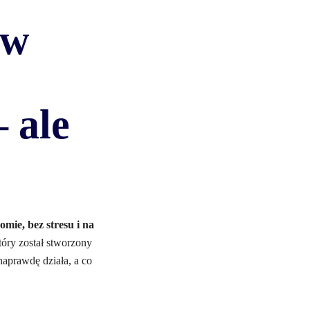
 w
 ale
omie, bez stresu i na
który został stworzony
 naprawdę działa, a co