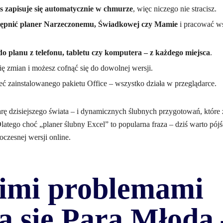
s zapisuje się automatycznie w chmurze
, więc niczego nie stracisz.
tępnić planer Narzeczonemu, Świadkowej czy Mamie
i pracować w
do planu z telefonu, tabletu czy komputera – z każdego miejsca
.
ię zmian i możesz cofnąć się do dowolnej wersji.
eć zainstalowanego pakietu Office – wszystko działa w przeglądarce.
rę dzisiejszego świata – i dynamicznych ślubnych przygotowań, które z
latego choć „planer ślubny Excel” to popularna fraza – dziś warto pójść
oczesnej wersji online.
kimi problemami
 się Para Młoda 