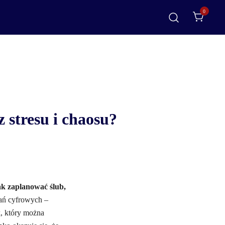
0
 stresu i chaosu?
ak zaplanować ślub,
zań cyfrowych –
k, który można