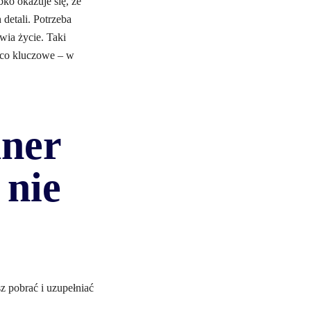
ko okazuje się, że
detali. Potrzeba
wia życie. Taki
– co kluczowe – w
aner
 nie
z pobrać i uzupełniać