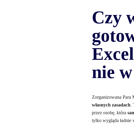
Czy 
gotow
Excel
nie w
Zorganizowana Para M
własnych zasadach
.
przez osobę, która
sa
tylko wygląda ładnie w