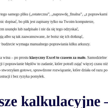
i tego samego pliku („ostateczna”, „naprawdę_finalna”, „z poprawka
nic dopisać, bo plik jest zapisany tylko na Twoim komputerze,
em usunęło lub nadpisało i nie da się tego odzyskać,
ają albo są tak zaawansowane, że boisz się ich dotknąć,
w budżecie wymaga manualnego poprawiania kilku arkuszy.
ja wina – po prostu
klasyczny Excel to czasem za mało
. Samodzielne
 i poprawianie błędów to zadanie, które potrafi zająć więcej czasu n
o stworzyłam gotowe, sprawdzone rozwiązanie, które działa od razu po
stracji i bez ryzyka pomyłek.
sze kalkulacyjne