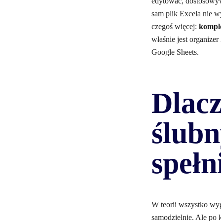
edytować, dostosowywa
sam plik Excela nie w
czegoś więcej:
komple
właśnie jest organizer
Google Sheets.
Dlacz
ślubn
spełn
W teorii wszystko wyg
samodzielnie. Ale po 