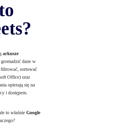
to
ets?
są
arkusze
la gromadzić dane w
 filtrować, sortować
oft Office) oraz
ia opierają się na
cy i dostępem.
ale to właśnie
Google
laczego?