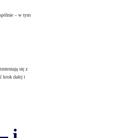
spólnie – w tym
mieniają się z
 krok dalej i
– i