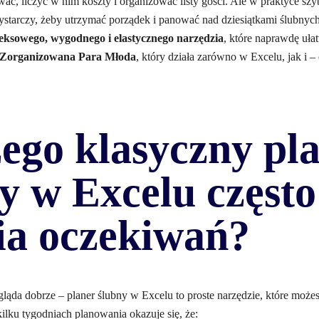
ć, liczyć w nim koszty i organizować listy gości. Ale w praktyce szyb
ystarczy, żeby utrzymać porządek i panować nad dziesiątkami ślubnych 
ksowego, wygodnego i elastycznego narzędzia
, które naprawdę ułat
Zorganizowana Para Młoda
, który działa zarówno w Excelu, jak i 
ego klasyczny pl
y w Excelu często
ia oczekiwań?
ląda dobrze – planer ślubny w Excelu to proste narzędzie, które możes
kilku tygodniach planowania okazuje się, że: