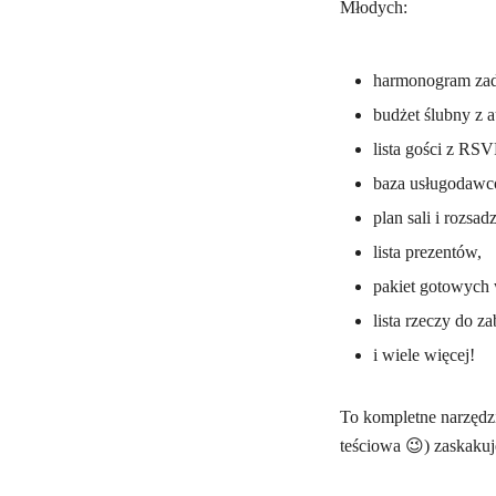
Młodych:
harmonogram zada
budżet ślubny z
lista gości z RSV
baza usługodawcó
plan sali i rozsad
lista prezentów,
pakiet gotowych
lista rzeczy do z
i wiele więcej!
To kompletne narzędzie
teściowa 😉) zaskakuj