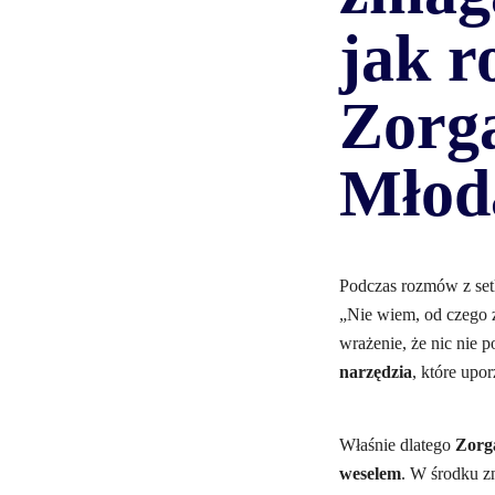
jak r
Zorg
Młod
Podczas rozmów z set
„Nie wiem, od czego 
wrażenie, że nic nie p
narzędzia
, które upo
Właśnie dlatego
Zorg
weselem
. W środku z