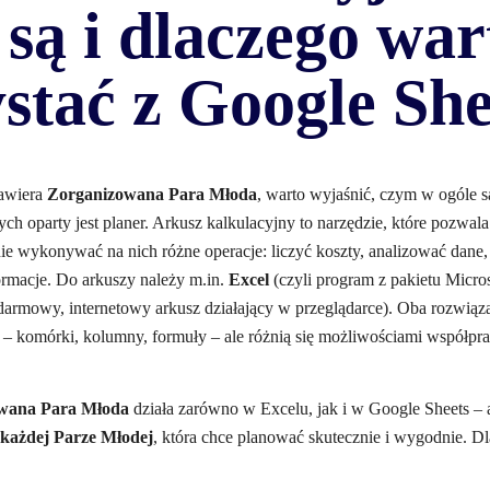
są i dlaczego war
stać z Google She
awiera
Zorganizowana Para Młoda
, warto wyjaśnić, czym w ogóle 
rych oparty jest planer. Arkusz kalkulacyjny to narzędzie, które pozwa
pnie wykonywać na nich różne operacje: liczyć koszty, analizować dane,
ormacje. Do arkuszy należy m.in.
Excel
(czyli program z pakietu Micros
darmowy, internetowy arkusz działający w przeglądarce). Oba rozwiązan
– komórki, kolumny, formuły – ale różnią się możliwościami współpra
wana Para Młoda
działa zarówno w Excelu, jak i w Google Sheets – 
każdej Parze Młodej
, która chce planować skutecznie i wygodnie. D