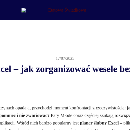
Etatowa Świadkowa
– ślub i wesele na Waszych zasadach
17/07/2025
cel – jak zorganizować wesele bez
czynach opadają, przychodzi moment konfrontacji z rzeczywistością:
j
apomnieć i nie zwariować?
Pary Młode coraz częściej szukają rozwią
aplikacji. Wśród nich bardzo popularny jest
planer ślubny Excel
– pli