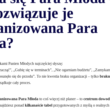
ozwiązuje je
anizowana Para
a?
kami Panien Młodych najczęściej słyszę:
zacząć”, „Gubię się w terminach”, „Nie ogarniam budżetu”, „Zamyka
osunęło się do przodu”. To nie kwestia braku organizacji – tylko
braku
rządkuje cały proces.
anizowana Para Młoda
to coś więcej niż planer – to
centrum dowodz
najdziesz ponad
kilkanaście tabel
przygotowanych z myślą o realnych 