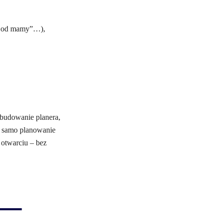
mi od mamy”…),
 budowanie planera,
iż samo planowanie
 otwarciu – bez
 —