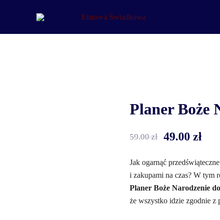
Etatowa Świadkowa
– ślub i wesele na Waszych zasadach
Planer Boże 
49.00
zł
59.00
zł
Jak ogarnąć przedświąteczn
i zakupami na czas? W tym r
Planer Boże Narodzenie d
że wszystko idzie zgodnie z 