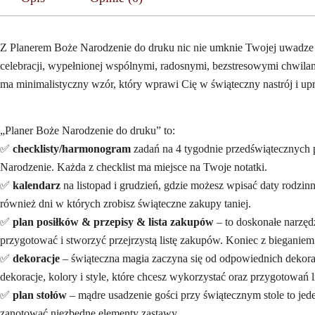
Z Planerem Boże Narodzenie do druku nic nie umknie Twojej uwadze i j
celebracji, wypełnionej wspólnymi, radosnymi, bezstresowymi chwila
ma minimalistyczny wzór, który wprawi Cię w świąteczny nastrój i up
„Planer Boże Narodzenie do druku” to:
✅
checklisty/harmonogram
zadań na 4 tygodnie przedświątecznych pr
Narodzenie. Każda z checklist ma miejsce na Twoje notatki.
✅
kalendarz
na listopad i grudzień, gdzie możesz wpisać daty rodzi
również dni w których zrobisz świąteczne zakupy taniej.
✅
plan posiłków & przepisy & lista zakupów
– to doskonałe narzęd
przygotować i stworzyć przejrzystą listę zakupów. Koniec z bieganie
✅
dekoracje
– świąteczna magia zaczyna się od odpowiednich dekorac
dekoracje, kolory i style, które chcesz wykorzystać oraz przygotowań l
✅
plan stołów
– mądre usadzenie gości przy świątecznym stole to jed
zanotować niezbędne elementy zastawy.