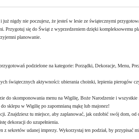
uż nigdy nie poczujesz, że jesteś w lesie ze świątecznymi przygotowa
mi. Przygotuj się do Świąt z wyprzedzeniem dzięki kompleksowemu pl
rzyjemni planowanie.
zygotowań podzielone na kategorie: Porządki, Dekoracje, Menu, Prezen
nnych świątecznych aktywności: ubierania choinki, lepienia pierogów 
zie do skomponowania menu na Wigilię, Boże Narodzenie i wszystkie ś
m do sklepu w Wigilię po zapomnianą mąkę lub majonez!
ji. Znajdziesz tu miejsce, aby zaplanować, jak ozdobić swój dom, od 
istę dekoracji do uzupełnienia.
en z sekretów udanej imprezy. Wykorzystaj ten podział, by przypisać m