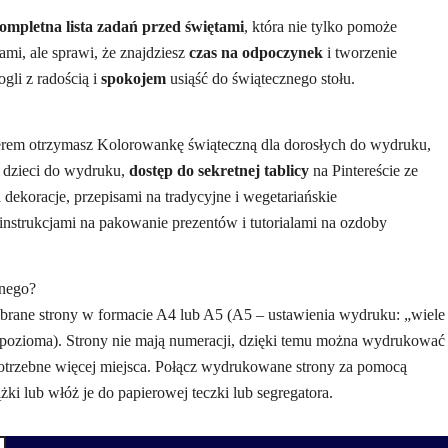
ompletna lista zadań przed świętami
, która nie tylko pomoże
i, ale sprawi, że znajdziesz
czas na odpoczynek
i tworzenie
gli z radością i
spokojem
usiąść do świątecznego stołu.
em otrzymasz Kolorowankę świąteczną dla dorosłych do wydruku,
 dzieci do wydruku,
dostęp do sekretnej tablicy
na Pintereście ze
 dekoracje, przepisami na tradycyjne i wegetariańskie
nstrukcjami na pakowanie prezentów i tutorialami na ozdoby
znego?
brane strony w formacie A4 lub A5 (A5 – ustawienia wydruku: „wiele
ja pozioma). Strony nie mają numeracji, dzięki temu można wydrukować
e potrzebne więcej miejsca. Połącz wydrukowane strony za pomocą
żki lub włóż je do papierowej teczki lub segregatora.