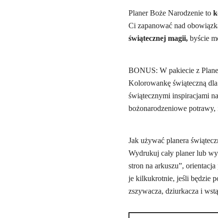
Planer Boże Narodzenie to
k
Ci zapanować nad obowiązkam
świątecznej magii,
byście mo
BONUS: W pakiecie z Planer
Kolorowankę świąteczną dla
świątecznymi inspiracjami na
bożonarodzeniowe potrawy, i
Jak używać planera świątec
Wydrukuj cały planer lub wy
stron na arkuszu”, orientac
je kilkukrotnie, jeśli będzi
zszywacza, dziurkacza i wstą