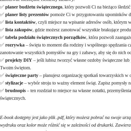
✅
planer budżetu świątecznego
, który pozwoli Ci na bieżąco śledz
✅
planer listy prezentów
pomoże Ci w przygotowaniu upominków dla na
✅
lista kontaktów
, czyli miejsce na wpisanie adresów osób, którym
✅
lista zakupów
, gdzie możesz zanotować wszystkie brakujące produk
✅
tabela podziału świątecznych porządków
, która pozwoli zaang
✅
rozrywka
– święta to moment dla rodziny i wspólnego spędzania cz
zanotowanie wszystkich pomysłów na gry i zabawy, aby się do nich 
✅
projekty DIY
– jeśli lubisz tworzyć własne ozdoby świąteczne lub
Twoim świętom.
✅
świąteczne party
– planujesz organizację spotkań towarzyskich w o
✅
stylizacje
– wybór stroju to ważny element świąt. Zapisz pomysły na 
✅
brudnopis
– ten rozdział to miejsce na własne notatki, przemyśleni
świątecznych.
E-book dostępny jest jako plik .pdf, który możesz pobrać na swoje ur
wydruku oraz kolor może różnić się w zależności od drukarki. Zawiera