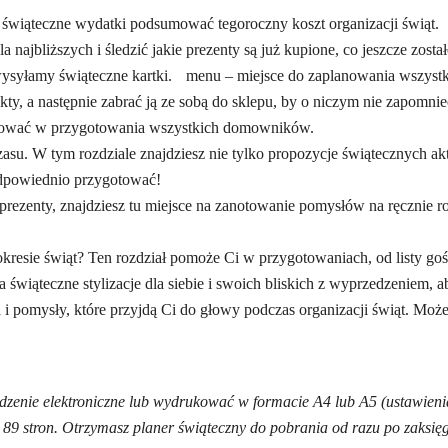
ić świąteczne wydatki podsumować tegoroczny koszt organizacji świąt.
jbliższych i śledzić jakie prezenty są już kupione, co jeszcze zosta
 wysyłamy świąteczne kartki. menu – miejsce do zaplanowania wszystk
ty, a następnie zabrać ją ze sobą do sklepu, by o niczym nie zapomnie
ażować w przygotowania wszystkich domowników.
asu. W tym rozdziale znajdziesz nie tylko propozycje świątecznych akt
odpowiednio przygotować!
 prezenty, znajdziesz tu miejsce na zanotowanie pomysłów na ręcznie r
kresie świąt? Ten rozdział pomoże Ci w przygotowaniach, od listy goś
świąteczne stylizacje dla siebie i swoich bliskich z wyprzedzeniem, a
a i pomysły, które przyjdą Ci do głowy podczas organizacji świąt. Moż
ządzenie elektroniczne lub wydrukować w formacie A4 lub A5 (ustawien
 89 stron. Otrzymasz planer świąteczny do pobrania od razu po zaksię