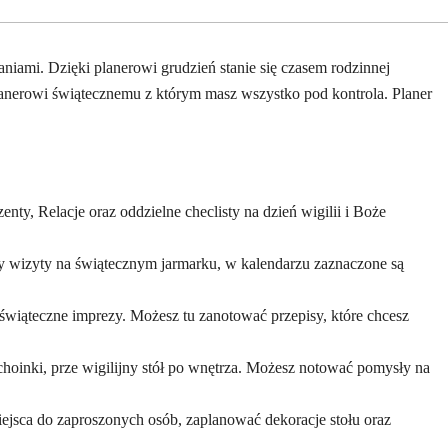
niami. Dzięki planerowi grudzień stanie się czasem rodzinnej
anerowi świątecznemu z którym masz wszystko pod kontrola. Planer
ty, Relacje oraz oddzielne checlisty na dzień wigilii i Boże
czy wizyty na świątecznym jarmarku, w kalendarzu zaznaczone są
wiąteczne imprezy. Możesz tu zanotować przepisy, które chcesz
choinki, prze wigilijny stół po wnętrza. Możesz notować pomysły na
iejsca do zaproszonych osób, zaplanować dekoracje stołu oraz