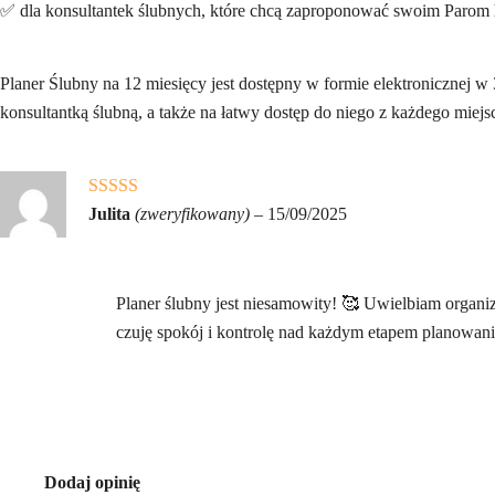
✅ dla konsultantek ślubnych, które chcą zaproponować swoim Parom
Planer Ślubny na 12 miesięcy jest dostępny w formie elektronicznej
konsultantką ślubną, a także na łatwy dostęp do niego z każdego miejsc
Oceniono
5
Julita
(zweryfikowany)
–
15/09/2025
na 5
Planer ślubny jest niesamowity! 🥰 Uwielbiam organi
czuję spokój i kontrolę nad każdym etapem planowani
Dodaj opinię