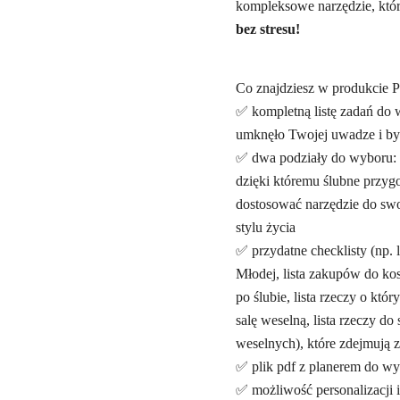
kompleksowe narzędzie, któ
bez stresu!
Co znajdziesz w produkcie P
✅ kompletną listę zadań do w
umknęło Twojej uwadze i byś
✅ dwa podziały do wyboru:
dzięki któremu ślubne przyg
dostosować narzędzie do swoi
stylu życia
✅ przydatne checklisty (np.
Młodej, lista zakupów do ko
po ślubie, lista rzeczy o któ
salę weselną, lista rzeczy 
weselnych), które zdejmują z
✅ plik pdf z planerem do wyd
✅ możliwość personalizacji i