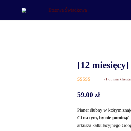
Etatowa Świadkowa
– ślub i wesele na Waszych zasadach
[12 miesięcy]
(
1
opinia klienta
Oceniony
1
59.00
zł
5.00
na 5 na
podstawie
oceny klienta
Planer ślubny w którym znajd
Ci na tym, by nie pominąć 
arkusza kalkulacyjnego Goog