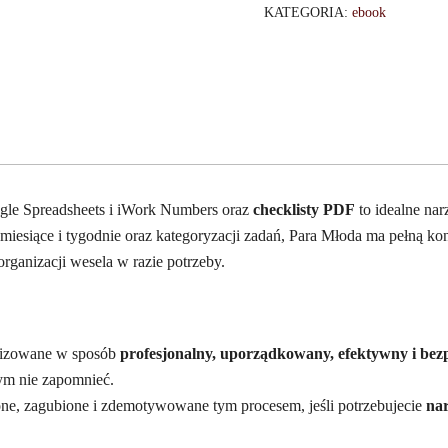
KATEGORIA:
ebook
le Spreadsheets i iWork Numbers oraz
checklisty PDF
to idealne nar
 miesiące i tygodnie oraz kategoryzacji zadań, Para Młoda ma pełną ko
rganizacji wesela w razie potrzeby.
anizowane w sposób
profesjonalny, uporządkowany, efektywny i be
zym nie zapomnieć.
zone, zagubione i zdemotywowane tym procesem, jeśli potrzebujecie
nar