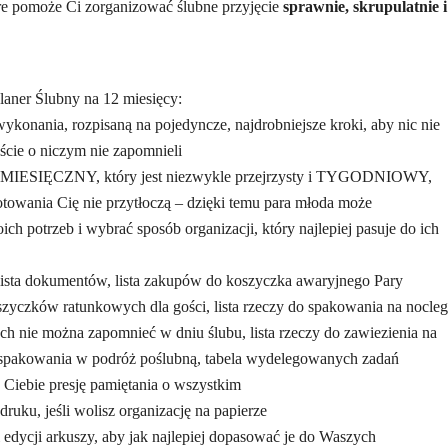
re pomoże Ci zorganizować ślubne przyjęcie
sprawnie, skrupulatnie i
laner Ślubny na 12 miesięcy:
ykonania, rozpisaną na pojedyncze, najdrobniejsze kroki, aby nic nie
cie o niczym nie zapomnieli
 MIESIĘCZNY, który jest niezwykle przejrzysty i TYGODNIOWY,
otowania Cię nie przytłoczą – dzięki temu para młoda może
ch potrzeb i wybrać sposób organizacji, który najlepiej pasuje do ich
 lista dokumentów, lista zakupów do koszyczka awaryjnego Pary
szyczków ratunkowych dla gości, lista rzeczy do spakowania na nocleg
rych nie można zapomnieć w dniu ślubu, lista rzeczy do zawiezienia na
do spakowania w podróż poślubną, tabela wydelegowanych zadań
 Ciebie presję pamiętania o wszystkim
ruku, jeśli wolisz organizację na papierze
 edycji arkuszy, aby jak najlepiej dopasować je do Waszych