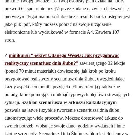
umknie Twojej uwadze. To Twój osobisty plan działania, który
pozwoli Ci spokojnie przejść przez zmianę nazwiska i cieszyć się
pierwszymi tygodniami po ślubie bez stresu. E-book dostępny jest
jako plik .pdf, który możesz pobrać na swoje urządzenie
elektroniczne lub wydrukować w formacie A4. Zawiera 107
stron.
Z
minikursu “Sekret Udanego Wesela: Jak przygotować
realistyczny scenariusz dnia ślubu?”
zawierającego 32 lekcje
(ponad 70 minut materiału) dowiesz się, jak krok po kroku
przygotować realistyczny scenariusz dnia ślubu, uwzględniając
każdy aspekt ceremonii i przyjęcia. Filmy oferują praktyczne
porady, które pomogą Ci uniknąć typowych błędów i stresujących
sytuacji.
Szablon scenariusza w arkuszu kalkulacyjnym
pozwala na łatwe i szybkie tworzenie scenariusza dnia ślubu,
automatyzując wiele procesów. Możesz dostosować arkusz do
swoich potrzeb, wpisując swoje dane, godziny wydarzeń i inne
istotne szczegóły. Scenariusz Dnia Ślubu szablon jest dostępny w