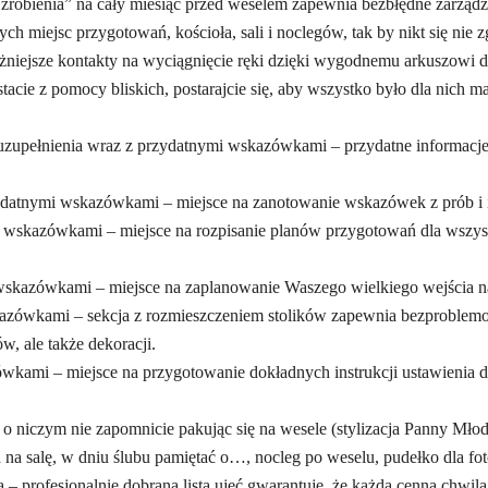
robienia” na cały miesiąc przed weselem zapewnia bezbłędne zarządza
ejsc przygotowań, kościoła, sali i noclegów, tak by nikt się nie zg
ejsze kontakty na wyciągnięcie ręki dzięki wygodnemu arkuszowi 
z pomocy bliskich, postarajcie się, aby wszystko było dla nich mak
nia wraz z przydatnymi wskazówkami – przydatne informacje, dzię
mi wskazówkami – miejsce na zanotowanie wskazówek z prób i inspi
kazówkami – miejsce na rozpisanie planów przygotowań dla wszyst
azówkami – miejsce na zaplanowanie Waszego wielkiego wejścia n
wkami – sekcja z rozmieszczeniem stolików zapewnia bezproblemow
w, ale także dekoracji.
mi – miejsce na przygotowanie dokładnych instrukcji ustawienia de
czym nie zapomnicie pakując się na wesele (stylizacja Panny Młodej
na salę, w dniu ślubu pamiętać o…, nocleg po weselu, pudełko dla fot
jonalnie dobrana lista ujęć gwarantuje, że każda cenna chwila z