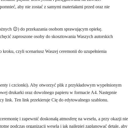
mnieć, aby nie zostać z samymi materiałami przed oraz nie
żnych 😉) do przekazania osobom sprawującym opiekę.
hęcić zaproszone osoby do skosztowania Waszych autorskich
roku, czyli scenariusz Waszej ceremonii do uzupełnienia
menty i czcionki). Aby otworzyć plik z przykładowym wypełnionym
ej drukarki oraz dowolnego papieru w formacie A4. Następnie
 link. Ten link przekieruje Cię do edytowalnego szablonu.
eremonię i zapewnić doskonałą atmosferę na weselu, a przy okazji nie
totne podczas organizacji wesela i jak najlepiej zaplanować detale, aby