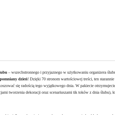
ślubu
– wszechstronnego i przyjaznego w użytkowaniu organizera ślub
apomniany dzień
! Dzięki 70 stronom wartościowej treści, ten stara
oszować się radością tego wyjątkowego dnia. W pakiecie otrzymujeci
ukcjami tworzenia dekoracji oraz scenariuszami tik toków z dnia ślubu),