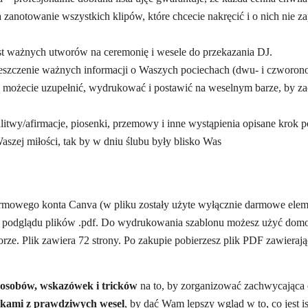
owanie wszystkich klipów, które chcecie nakręcić i o nich nie zapo
t ważnych utworów na ceremonię i wesele do przekazania DJ.
zczenie ważnych informacji o Waszych pociechach (dwu- i czworono
żecie uzupełnić, wydrukować i postawić na weselnym barze, by zac
afirmacje, piosenki, przemowy i inne wystąpienia opisane krok po k
szej miłości, tak by w dniu ślubu były blisko Was
armowego konta Canva (w pliku zostały użyte wyłącznie darmowe ele
podglądu plików .pdf. Do wydrukowania szablonu możesz użyć domow
 Plik zawiera 72 strony. Po zakupie pobierzesz plik PDF zawierający
posobów, wskazówek i tricków
na to, by zorganizować zachwycająca c
tkami z prawdziwych wesel
, by dać Wam lepszy wgląd w to, co jest is