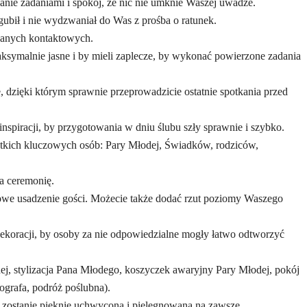
nie zadaniami i spokój, że nic nie umknie Waszej uwadze.
ubił i nie wydzwaniał do Was z prośba o ratunek.
danych kontaktowych.
symalnie jasne i by mieli zaplecze, by wykonać powierzone zadania
ki którym sprawnie przeprowadzicie ostatnie spotkania przed
racji, by przygotowania w dniu ślubu szły sprawnie i szybko.
kich kluczowych osób: Pary Młodej, Świadków, rodziców,
a ceremonię.
e usadzenie gości. Możecie także dodać rzut poziomy Waszego
koracji, by osoby za nie odpowiedzialne mogły łatwo odtworzyć
, stylizacja Pana Młodego, koszyczek awaryjny Pary Młodej, pokój
ografa, podróż poślubna).
ostanie pięknie uchwycona i pielęgnowana na zawsze.