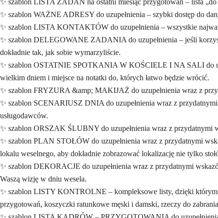
✨ szablon LISTA ZADAŃ na ostatni miesiąc przygotowań – lista „do z
✨ szablon WAŻNE ADRESY do uzupełnienia – szybki dostęp do danych mi
✨ szablon LISTA KONTAKTÓW do uzupełnienia – wszystkie najważni
✨ szablon DELEGOWANE ZADANIA do uzupełnienia – jeśli korzystacie 
dokładnie tak, jak sobie wymarzyliście.
✨ szablon OSTATNIE SPOTKANIA W KOŚCIELE I NA SALI do uzupełnie
wielkim dniem i miejsce na notatki do, których łatwo będzie wrócić.
✨ szablon FRYZURA &amp; MAKIJAŻ do uzupełnienia wraz z przydatny
✨ szablon SCENARIUSZ DNIA do uzupełnienia wraz z przydatnymi ws
usługodawców.
✨ szablon ORSZAK ŚLUBNY do uzupełnienia wraz z przydatnymi wsk
✨ szablon PLAN STOŁÓW do uzupełnienia wraz z przydatnymi wskazó
lokalu weselnego, aby dokładnie zobrazować lokalizację nie tylko stołó
✨ szablon DEKORACJE do uzupełnienia wraz z przydatnymi wskazówka
Waszą wizję w dniu wesela.
✨ szablon LISTY KONTROLNE – kompleksowe listy, dzięki którym o ni
przygotowań, koszyczki ratunkowe męski i damski, rzeczy do zabrania 
✨ szablon LISTA KADRÓW – PRZYGOTOWANIA do uzupełnienia – profes