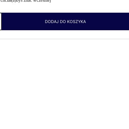
chciał(a)byś znać wcześniej”
DODAJ DO KOSZYKA