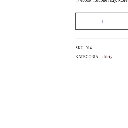
✨ ebook „Ślubne rady, które 
SKU:
014
KATEGORIA:
pakiety