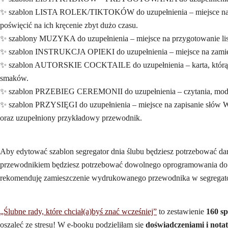
✨ szablon LISTA ROLEK/TIKTOKÓW do uzupełnienia – miejsce na zanot
poświęcić na ich kręcenie zbyt dużo czasu.
✨ szablony MUZYKA do uzupełnienia – miejsce na przygotowanie lis
✨ szablon INSTRUKCJA OPIEKI do uzupełnienia – miejsce na zamies
✨ szablon AUTORSKIE COCKTAILE do uzupełnienia – karta, którą mo
smaków.
✨ szablon PRZEBIEG CEREMONII do uzupełnienia – czytania, modlitwy/
✨ szablon PRZYSIĘGI do uzupełnienia – miejsce na zapisanie słów Wa
oraz uzupełniony przykładowy przewodnik.
Aby edytować szablon segregator dnia ślubu będziesz potrzebować d
przewodnikiem będziesz potrzebować dowolnego oprogramowania do 
rekomenduję zamieszczenie wydrukowanego przewodnika w segregatorze.
„Ślubne rady, które chciał(a)byś znać wcześniej”
to zestawienie
160 s
oszaleć ze stresu! W e-booku podzieliłam się
doświadczeniami i nota