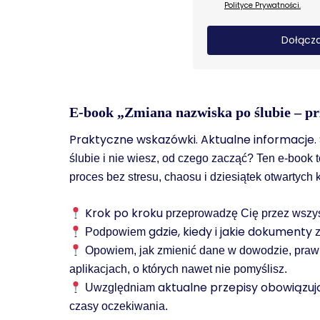
Polityce Prywatności.
Dołącza
E-book „Zmiana nazwiska po ślubie – p
Praktyczne wskazówki. Aktualne informacje.
ślubie i nie wiesz, od czego zacząć? Ten e-book t
proces bez stresu, chaosu i dziesiątek otwartych 
Krok po kroku
przeprowadzę Cię przez wszyst
gdzie, kiedy i jakie dokumenty
Podpowiem
z
Opowiem, jak zmienić dane w dowodzie, prawie 
aplikacjach, o których nawet nie pomyślisz.
aktualne przepisy obowiązuj
Uwzględniam
czasy oczekiwania.