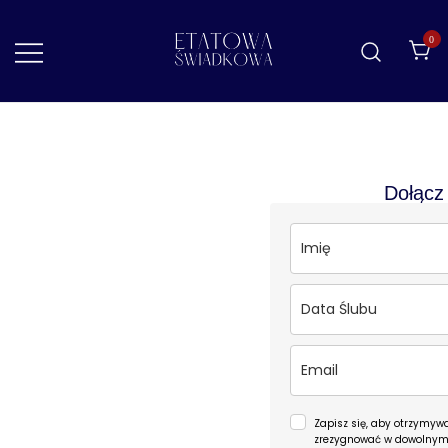
0
Etatowa Świadkowa
– ślub i wesele na Waszych zasadach
Dołącz 
Zapisz się, aby otrzymyw
zrezygnować w dowolnym 