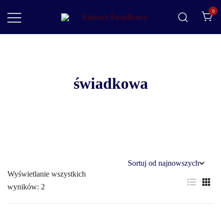
0
Etatowa Świadkowa
– ślub i wesele na Waszych zasadach
świadkowa
Wyświetlanie wszystkich
wyników: 2